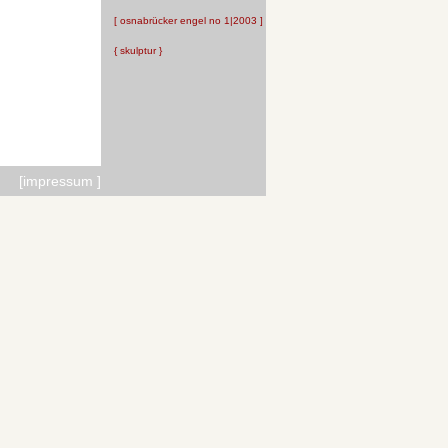
[ osnabrücker engel no 1|2003 ]
{ skulptur }
[
impressum
]