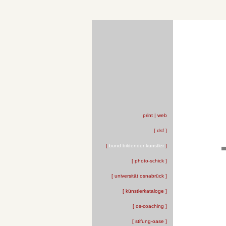
print | web
[ dsf ]
[
bund bildender künstler
]
[ photo-schick ]
[ universität osnabrück ]
[ künstlerkataloge ]
[ os-coaching ]
[ stifung-oase ]