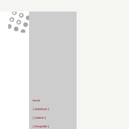
kunst
{ siebdruck }
[ malerei ]
[ fotografie ]